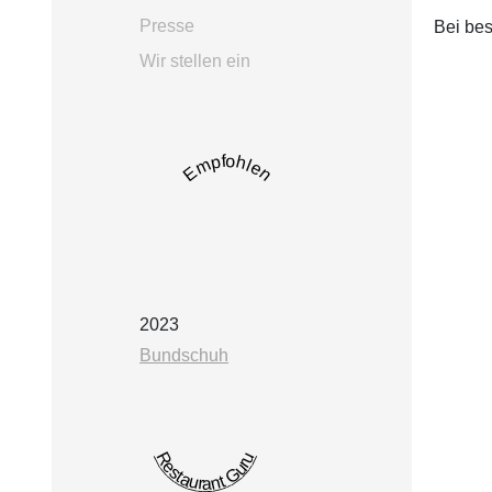
Presse
Bei be
Wir stellen ein
Empfohlen
2023
Bundschuh
Restaurant Guru