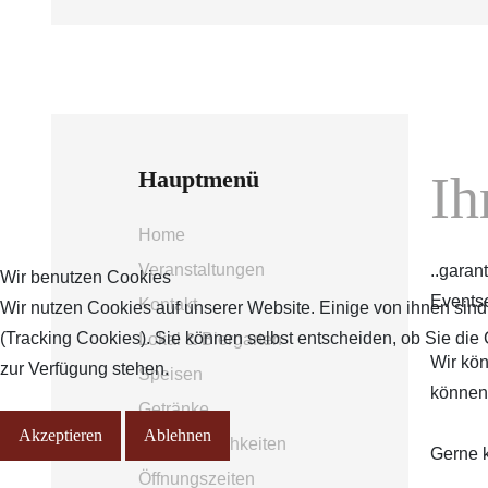
Ih
Hauptmenü
Home
Veranstaltungen
..garan
Wir benutzen Cookies
Eventse
Kontakt
Wir nutzen Cookies auf unserer Website. Einige von ihnen sind
(Tracking Cookies). Sie können selbst entscheiden, ob Sie die
Lokal & Biergarten
Wir kön
zur Verfügung stehen.
Speisen
können.
Getränke
Akzeptieren
Ablehnen
Ihre Feierlichkeiten
Gerne k
Öffnungszeiten