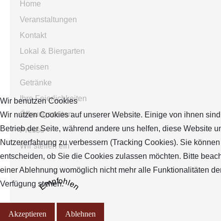
Home
Veranstaltungen
Kontakt
Lokal & Biergarten
Speisen
Getränke
Ihre Feierlichkeiten
Wir benutzen Cookies
Öffnungszeiten
Wir nutzen Cookies auf unserer Website. Einige von ihnen sind 
Betrieb der Seite, während andere uns helfen, diese Website u
Presse
Nutzererfahrung zu verbessern (Tracking Cookies). Sie können 
Wir stellen ein
entscheiden, ob Sie die Cookies zulassen möchten. Bitte beach
einer Ablehnung womöglich nicht mehr alle Funktionalitäten der
Empfohlen
Verfügung stehen.
Akzeptieren
Ablehnen