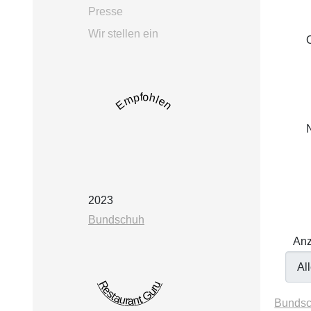
Presse
Wir stellen ein
Empfohlen
2023
Bundschuh
Limite 
Anz
Restaurant Guru
Bundsc